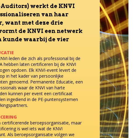
-Auditors) werkt de KNVI
essionaliseren van haar
r, want met deze drie
 vormt de KNVI een netwerk
n kunde waarbij de vier
llen.
CATIE
NVI-leden die zich als professional bij de
 hebben laten certificeren bij de KNVI
ogen opdoen. Elk KNVI-event levert de
p in het kader van persoonlijke
unten genoemd. Permanente Educatie, een
ssionals waar de KNVI van harte
eden kunnen per event een certificaat
den ingediend in de PE-puntensystemen
ingspartners.
ICERING
n certificerende beroepsorganisatie, maar
ificering is wel iets wat de KNVI
eunt. Als beroepsorganisatie volgen we