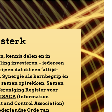
sterk
 kennis delen en in
ing investeren – iedereen
jven dat dit een ‘altijd-
s. Synergie als kernbegrip én
an samen optrekken. Samen
ereniging Register voor
ISACA
(Information
t and Control Association)
ederlandse Orde van