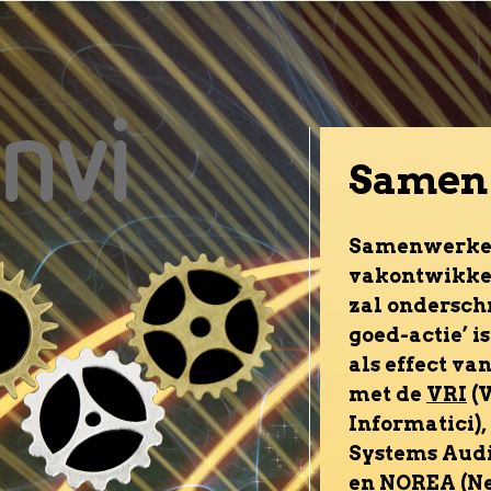
Samen 
Samenwerken,
vakontwikkel
zal onderschri
goed-actie’ i
als effect v
met de
VRI
(V
Informatici),
Systems Audi
en
NOREA
(N