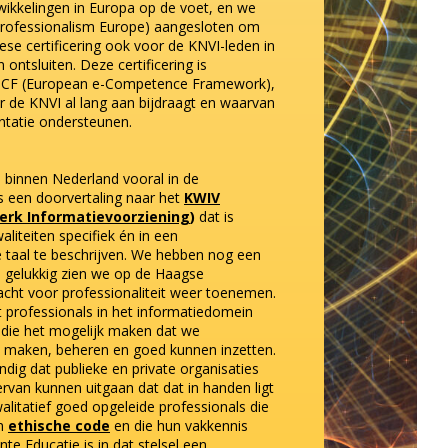
wikkelingen in Europa op de voet, en we
Professionalism Europe) aangesloten om
ese certificering ook voor de KNVI-leden in
ontsluiten. Deze certificering is
e-CF (European e-Competence Framework),
 de KNVI al lang aan bijdraagt en waarvan
tatie ondersteunen.
 binnen Nederland vooral in de
s een doorvertaling naar het
KWIV
erk Informatievoorziening
)
dat is
liteiten specifiek én in een
 taal te beschrijven. We hebben nog een
 gelukkig zien we op de Haagse
acht voor professionaliteit weer toenemen.
professionals in het informatiedomein
 die het mogelijk maken dat we
 maken, beheren en goed kunnen inzetten.
ndig dat publieke en private organisaties
rvan kunnen uitgaan dat dat in handen ligt
litatief goed opgeleide professionals die
un
ethische code
en die hun vakkennis
e Educatie is in dat stelsel een