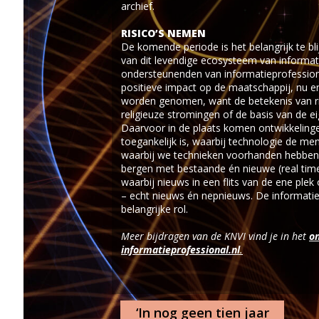
archief.
RISICO’S NEMEN
De komende periode is het belangrijk te bl
van dit levendige ecosysteem van informat
ondersteunenden van informatieprofession
positieve impact op de maatschappij, nu en
worden genomen, want de betekenis van rich
religieuze stromingen of de basis van de 
Daarvoor in de plaats komen ontwikkeling
toegankelijk is, waarbij technologie de m
waarbij we technieken voorhanden hebben 
bergen met bestaande én nieuwe (real ti
waarbij nieuws in een flits van de ene plek
– echt nieuws én nepnieuws. De informatie
belangrijke rol.
Meer bijdragen van de KNVI vind je in
het
on
informatieprofessional.nl
.
‘In nog geen tien jaar