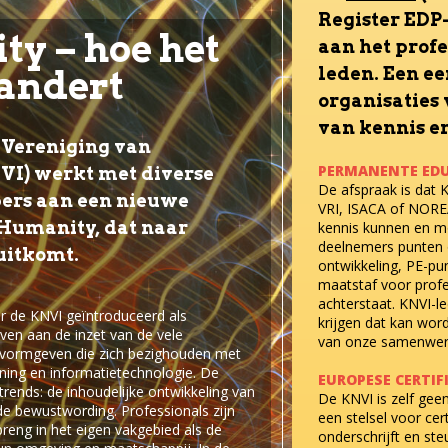
Register EDP
y – hoe het
aan het prof
andert
leden. Een ee
organisaties
van kennis e
 Vereniging van
elkaar aanvu
PERMANENTE EDU
VI) werkt met diverse
De afspraak is dat K
ers aan een nieuwe
VRI, ISACA of NOREA
 Humanity, dat naar
kennis kunnen en m
deelnemers punten o
 uitkomt.
ontwikkeling, PE-p
maatstaf voor profe
achterstaat. KNVI-l
r de KNVI geïntroduceerd als
krijgen dat kan wor
ven aan de inzet van de vele
van onze samenwerk
 vormgeven die zich bezighouden met
ing en informatietechnologie. De
EUROPESE CERTIF
ends: de inhoudelijke ontwikkeling van
De KNVI is zelf gee
e bewustwording. Professionals zijn
een stelsel voor cert
reng in het eigen vakgebied als de
onderschrijft en st