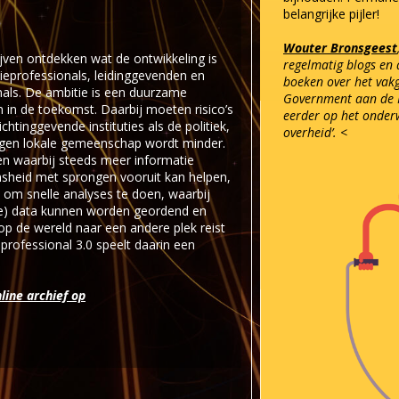
belangrijke pijler!
Wouter Bronsgeest
ijven ontdekken wat de ontwikkeling is
regelmatig blogs en 
ieprofessionals, leidinggevenden en
boeken over het vakg
als. De ambitie is een duurzame
Government aan de 
 in de toekomst. Daarbij moeten risico’s
eerder op het onderw
tinggevende instituties als de politiek,
overheid’. <
eigen lokale gemeenschap wordt minder.
en waarbij steeds meer informatie
ensheid met sprongen vooruit kan helpen,
om snelle analyses te doen, waarbij
me) data kunnen worden geordend en
 op de wereld naar een andere plek reist
professional 3.0 speelt daarin een
line archief op