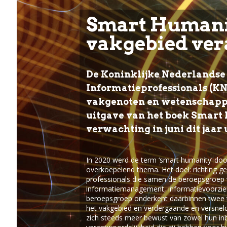
Smart Humanit
vakgebied ver
De Koninklijke Nederlandse
Informatieprofessionals (KN
vakgenoten en wetenschapp
uitgave van het boek Smart
verwachting in juni dit jaar
In 2020 werd de term ‘smart humanity’ doo
overkoepelend thema. Het doel: richting ge
professionals die samen de beroepsgroep
informatiemanagement, informatievoorzien
beroepsgroep onderkent daarbinnen twee tr
het vakgebied en verdergaande en versneld
zich steeds meer bewust van zowel hun inb