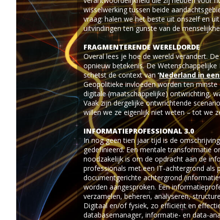
verantwoordelijkheid die zij hebben voor 
wisselwerking tussen beide aandachtsgebied
vraag: halen we het beste uit onszelf en u
uitvindingen ten gunste van de menselijkhe
FRAGMENTERENDE WERELDORDE
Overal lees je hoe de wereld verandert. De
opnieuw betekenis. De Wetenschappelijke 
schetst de context van
‘
Nederland in ee
Geopolitieke invloeden worden ten minste 
digitale (maatschappelijke) ontwrichting, 
Vaak zijn dergelijke ontwrichtende scenari
willen we ze eigenlijk niet weten – tot we 
INFORMATIEPROFESSIONAL 3.0
In nog geen tien jaar tijd is de omschrijvi
gedefinieerd. Een mentale transformatie om
noodzakelijk is om de opdracht aan de info
professionals met een IT-achtergrond als 
documentgerichte achtergrond (informatievo
worden aangesproken. Een informatieprofes
verzamelen, beheren, analyseren, structure
Digitaal en/of fysiek, zo efficiënt en effecti
databasemanager, informatie- en data-ana