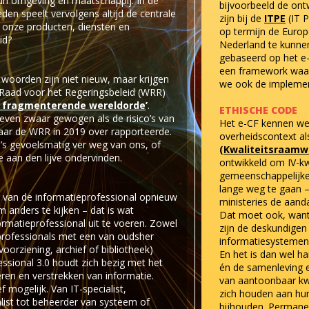
hun omgeving en maatschappij. In de
bijvoorbeeld de ont
en speelt vervolgens altijd de centrale
zijn bij de
ITPE
(IT 
it onze producten, diensten en
op termijn de Europ
id?
Nederland te kunnen 
gebaseerd op het 
een framework waar
 woorden zijn niet nieuw, maar krijgen
we ook de implemen
Raad voor het Regeringsbeleid (WRR)
n fragmenterende wereldorde
’
.
ETHISCHE CODE
even zwaar gewogen als de risico’s van
Het e-CF kennen we
waar de WRR in 2019 over rapporteerde.
overheidscontext al
o’s gevoelsmatig ver weg van ons, of
(Kwaliteitsraamw
ze aan den lijve ondervinden.
ontwikkeld om IV-kwa
gemeenschappelijke
lange weg te gaan –
ng van de informatieprofessional opnieuw
ministeries de aand
 anders te kijken – dat is wat
Dat moet ook, want 
rmatieprofessional uit te voeren. Zowel
zijn de deskundigen
professionals met een van oudsher
informatiesystemen
orziening, archief of bibliotheek)
En het is dan wel ha
sional 3.0 houdt zich bezig met het
én de samenleving e
ren en verstrekken van informatie.
van aantoonbaar kwa
ef mogelijk. Van IT-specialist,
zich houden aan h
list tot beheerder van systeem of
bijhouden. Permanent